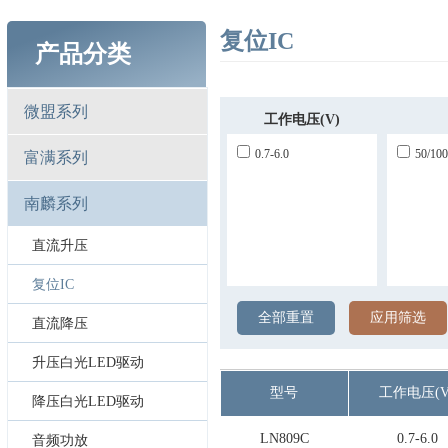
复位IC
产品分类
微盟系列
工作电压(V)
0.7-6.0
50/100
富满系列
南麟系列
直流升压
复位IC
全部重置
应用筛选
直流降压
升压白光LED驱动
型号
工作电压(V
降压白光LED驱动
LN809C
0.7-6.0
音频功放