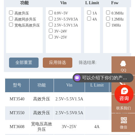
功能
Vin
L Limit
Fsw
高效升压
0.9V~5V
1A
0.3MHz
高效同步升压
2.5V~5.5V0.5A
4A
1.2MHz
宽电压高效升压
2.5V~5.5V1.5A
1MHz
3V~24V
3V~25V
全部重置
应用筛选
筛选结果:
QQ
可以介绍下你们的产品么？
型号
功能
Vin
L Limit
Fsw
电话
MT3540
高效升压
2.5V~5.5V1.5A
1.2MHz
联系我们
MT3550
高效升压
2.5V~5.5V0.5A
1.2MHz
宽电压高效
MT3608
3V~25V
4A
1.2MHz
微信
升压