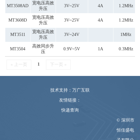
宽电压高效
MT3508AD
3V~25V
4A
1.2MHz
升压
宽电压高效
MT3608D
3V~25V
4A
1.2MHz
升压
宽电压高效
MT3511
3V~24V
1MHz
升压
高效同步升
MT3504
0.9V~5V
1A
0.3MHz
压
1
« 上一页
下一页 »
技术支持：万广互联
友情链接：
快递查询
© 深圳市
恒佳盛电