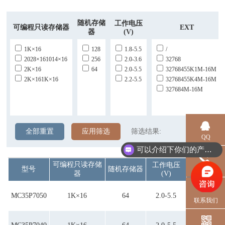
随机存储
工作电压
可编程只读存储器
EXT
器
(V)
1K×16
128
1.8-5.5
/
2028×161014×16
256
2.0-3.6
32768
2K×16
64
2.0-5.5
32768455K1M-16M
2K×161K×16
2.2-5.5
32768455K4M-16M
327684M-16M
全部重置
应用筛选
筛选结果:
QQ
可以介绍下你们的产品么？
可编程只读存储
工作电压
电话
型号
随机存储器
EXT
器
(V)
MC35P7050
1K×16
64
2.0-5.5
/
联系我们