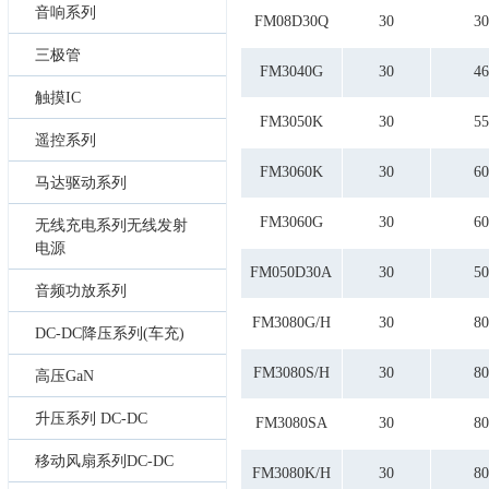
音响系列
80
3.3
FM08D30Q
30
30
85
3.5
三极管
88
3.7
FM3040G
30
46
90
3.8
触摸IC
95
3.9
FM3050K
30
55
4
遥控系列
4.2
4.5
FM3060K
30
60
马达驱动系列
5.2
5.3
FM3060G
30
60
无线充电系列无线发射
5.5
电源
5.6
FM050D30A
30
50
5.8
音频功放系列
5.9
FM3080G/H
30
6.2
80
DC-DC降压系列(车充)
6.5
6.9
FM3080S/H
30
80
高压GaN
7
7.2
升压系列 DC-DC
FM3080SA
30
80
7.3
7.4
移动风扇系列DC-DC
FM3080K/H
30
80
7.8