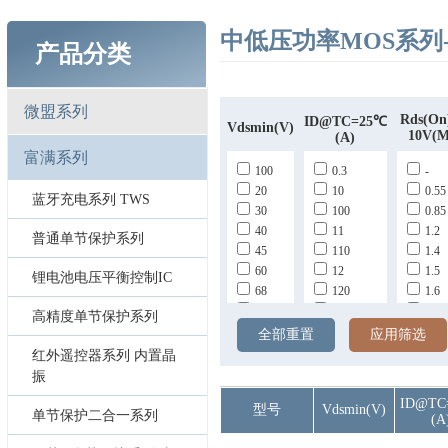
中低压功率MOS系列
产品分类
微盟系列
Rds(on
ID@TC=25℃
Vdsmin(v)
10V(
(A)
富满系列
100
0.3
-
20
10
0.55
蓝牙充电系列 TWS
30
100
0.85
40
11
1.2
普通单节保护系列
45
110
1.4
60
12
1.5
锂电池电压平衡控制IC
68
120
1.6
85
130
1.8
高精度单节保护系列
149
1.82
全部重置
应用筛选
15
1.9
红外遥控器系列 内置晶
150
10
振
160
10.7
ID@TC
型号
Vdsmin(v)
162
100
单节保护二合一系列
(A
173
11