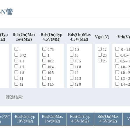
-N管
)Typ
Rds(on)max
Rds(on)Typ
Rds(on)max
Vgs(±V)
Vth(V
mΩ)
1ov(mΩ)
4.5V(mΩ)
4.5V(mΩ)
-
0.73
1.3
12
.0～2.
0.72
1
10
20
0.45～
1.1
10.2
10.5
25
0.5～1
1.5
10.4
11.8
1.0～2
1.8
10.5
12
1.0～2
11
11
12.3
1.3～2
12
11.5
12.9
1.4～2
13.9
120
13.5
1～2
140
13
14
1～2.0
筛选结果:
15
13.8
15
1～2.2
15.5
15
17.9
1～2.5
150
16.5
18
1～3
Rds(on)Typ
Rds(on)max
Rds(on)Typ
Rds(on)max
=25℃
V
16.8
17
2.6
1～3.0
10V(mΩ)
1ov(mΩ)
4.5V(mΩ)
4.5V(mΩ)
)
17.5
17.7
20
2.0～4