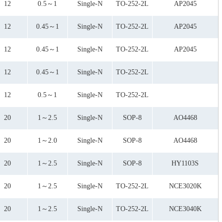
.5
FM30H15Q
12
0.5～1
Single-N
TO-252-2L
AP2045
FM4010Q
FM4080Q/H
12
0.45～1
Single-N
TO-252-2L
AP2045
FM40H12Q/Y
FM40H13Q
12
0.45～1
Single-N
TO-252-2L
AP2045
FM45D15
FM45D18
FM45N10H
12
0.45～1
Single-N
TO-252-2L
FM45N85D
FM6095Q
12
0.5～1
Single-N
TO-252-2L
FM60D14
HY1103S
20
1～2.5
Single-N
SOP-8
AO4468
NCE0102
NCE3020K
20
1～2.0
Single-N
SOP-8
NCE3040K
AO4468
NCE3050KRU3060L
NCE3080KRU3075L
20
1～2.5
Single-N
SOP-8
HY1103S
NCE3090K
NCE30H10K
20
1～2.5
Single-N
TO-252-2L
NCE3020K
NCE30H12K
NCE30H15K
20
1～2.5
Single-N
TO-252-2L
NCE3040K
NCE4010K
NCE4080K