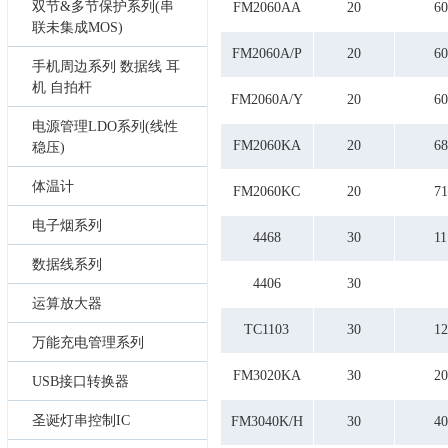
18
12.5
双节&多节保护系列(串
FM2060AA
20
60
180
124
联未集成MOS)
181
13
FM2060A/P
20
60
20
14
手机周边系列 数据线 耳
200
14.1
机 自拍杆
FM2060A/Y
20
60
292
15
3
15.5
电源管理LDO系列(线性
30
16
FM2060KA
20
68
稳压)
308
17.4
326
18.5
体温计
FM2060KC
20
71
360
2
40
2.1
电子烟系列
4468
30
11
400
2.4
44
2.5
数据线系列
4406
45
30
2.6
运算放大器
46
2.7
50
2.8
TC1103
30
12
万能充电管理系列
500
22
55
23
FM3020KA
30
20
USB接口转换器
60
26.3
68
3
圣诞灯串控制IC
FM3040K/H
30
40
71
3.1
8.5
3.2