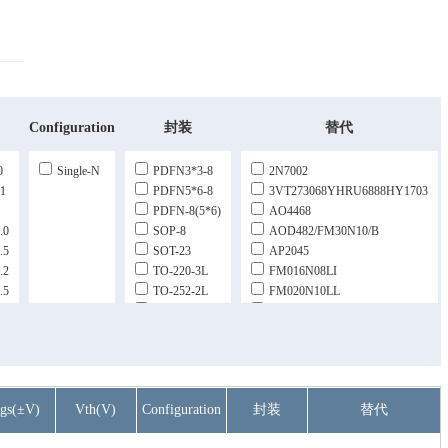
)
Configuration
封装
替代
0
Single-N
PDFN3*3-8
2N7002
1
PDFN5*6-8
3VT273068YHRU6888HY1703
PDFN-8(5*6)
AO4468
.0
SOP-8
AOD482/FM30N10/B
.5
SOT-23
AP2045
.2
TO-220-3L
FM016N08LI
.5
TO-252-2L
FM020N10LL
TO-263-2L
FM035D30
TOLL4-6R
FM035N85D
TOLL8
FM054N10Q
FM055N85
FM062N10H
gs(±V)
Vth(V)
Configuration
封装
替代
FM3080Q/H
.0
FM30H10Q/H