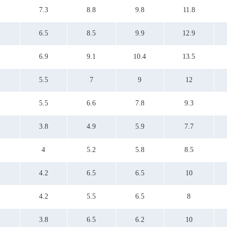
4
5
6.5
7.3
8.8
9.8
11.8
4.3
5.3
6.6
4.5
5.4
6.8
6.5
8.5
9.9
12.9
4.8
5.5
7
4.9
5.8
7.5
6.9
9.1
10.4
13.5
5
5.9
7.7
5.2
6
7.8
5.4
6.2
8
5.5
7
9
12
5.5
6.4
8.5
6.5
6.5
9
5.5
6.6
7.8
9.3
6.6
7
9.3
6.8
7.5
9.5
3.8
4.9
5.9
7.7
6.9
7.8
7
9
7.2
4
9.8
5.2
5.8
8.5
7.5
9.9
7.6
4.2
6.5
6.5
10
7.9
8.5
4.2
5.5
6.5
8
8.8
8.9
3.8
6.5
6.2
10
9.1