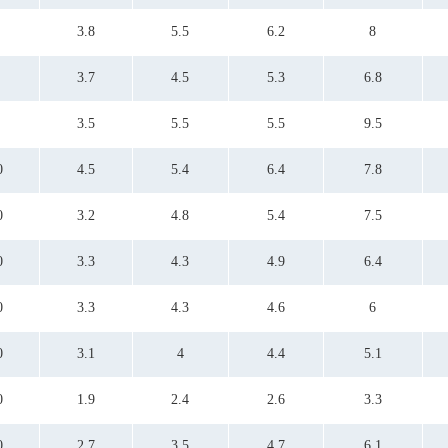
9.2
9.5
3.8
5.5
6.2
8
3.7
4.5
5.3
6.8
3.5
5.5
5.5
9.5
0
4.5
5.4
6.4
7.8
0
3.2
4.8
5.4
7.5
0
3.3
4.3
4.9
6.4
0
3.3
4.3
4.6
6
0
3.1
4
4.4
5.1
0
1.9
2.4
2.6
3.3
0
2.7
3.5
4.7
6.1