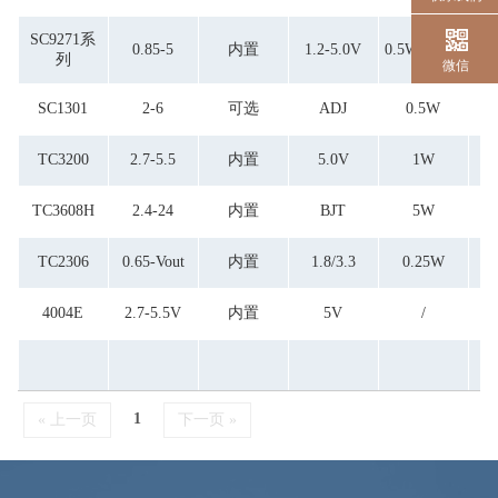
SC9271系
0.85-5
内置
1.2-5.0V
0.5W0.25W
列
微信
SC1301
2-6
可选
ADJ
0.5W
TC3200
2.7-5.5
内置
5.0V
1W
≤
TC3608H
2.4-24
内置
BJT
5W
≤
TC2306
0.65-Vout
内置
1.8/3.3
0.25W
4004E
2.7-5.5V
内置
5V
/
1
« 上一页
下一页 »