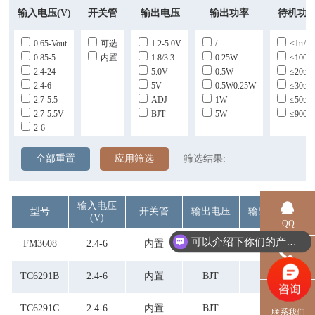
输入电压(V)
开关管
输出电压
输出功率
待机功
0.65-Vout
可选
1.2-5.0V
/
<1uA
0.85-5
内置
1.8/3.3
0.25W
≤100u
2.4-24
5.0V
0.5W
≤20uA
2.4-6
5V
0.5W0.25W
≤30uA
2.7-5.5
ADJ
1W
≤50uA
2.7-5.5V
BJT
5W
≤900u
2-6
全部重置
应用筛选
筛选结果:
输入电压
型号
开关管
输出电压
输出功率
待
(V)
QQ
可以介绍下你们的产品么？
FM3608
2.4-6
内置
BJT
5W
≤
电话
TC6291B
2.4-6
内置
BJT
5W
≤
TC6291C
2.4-6
内置
BJT
5W
≤
联系我们