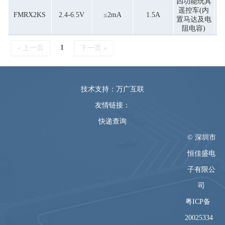
四功能玩具
遥控车(内
FMRX2KS
2.4-6.5V
≤2mA
1.5A
置马达及电
阻电容)
1
« 上一页
下一页 »
技术支持：万广互联
友情链接：
快递查询
© 深圳市
恒佳盛电
子有限公
司
粤ICP备
20025334