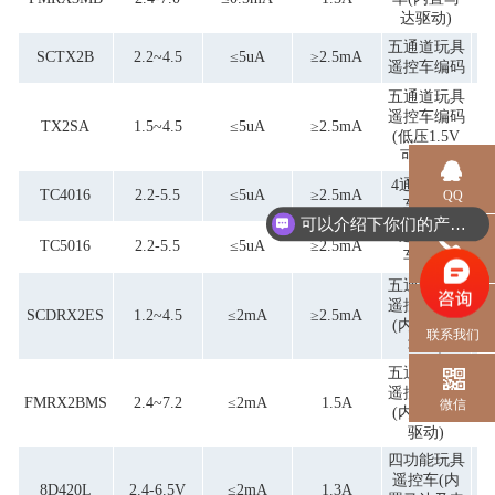
达驱动)
五通道玩具
SCTX2B
2.2~4.5
≤5uA
≥2.5mA
遥控车编码
五通道玩具
遥控车编码
TX2SA
1.5~4.5
≤5uA
≥2.5mA
(低压1.5V
可工作)
4通道遥控
TC4016
2.2-5.5
≤5uA
≥2.5mA
QQ
车编码
可以介绍下你们的产品么？
4通道遥控
TC5016
2.2-5.5
≤5uA
≥2.5mA
车编码
电话
五通道玩具
遥控车解码
SCDRX2ES
1.2~4.5
≤2mA
≥2.5mA
(内置升压
联系我们
功能)
五通道玩具
遥控车解码
FMRX2BMS
2.4~7.2
≤2mA
1.5A
微信
(内置马达
驱动)
四功能玩具
遥控车(内
8D420L
2.4-6.5V
≤2mA
1.3A