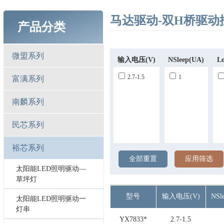
马达驱动-双H桥驱动
产品分类
微盟系列
输入电压(V)
NSleep(uA)
L
2.7-1.5
1
富满系列
南麟系列
民芯系列
裕芯系列
全部重置
应用筛选
太阳能LED照明驱动—
草坪灯
型号
输入电压(V)
NSl
太阳能LED照明驱动一
灯串
YX7833*
2.7-1.5