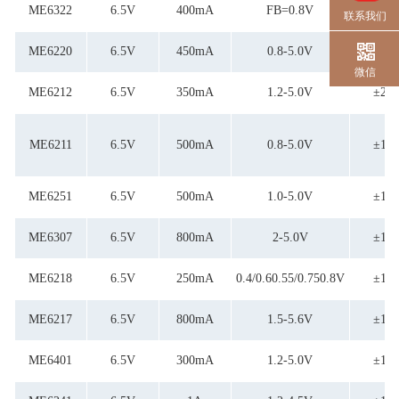
ME6322
6.5V
400mA
FB=0.8V
±1%
联系我们
ME6220
6.5V
450mA
0.8-5.0V
±1%
微信
ME6212
6.5V
350mA
1.2-5.0V
±2%
ME6211
6.5V
500mA
0.8-5.0V
±1%
ME6251
6.5V
500mA
1.0-5.0V
±1%
ME6307
6.5V
800mA
2-5.0V
±1%
ME6218
6.5V
250mA
0.4/0.60.55/0.750.8V
±1%
ME6217
6.5V
800mA
1.5-5.6V
±1%
ME6401
6.5V
300mA
1.2-5.0V
±1%