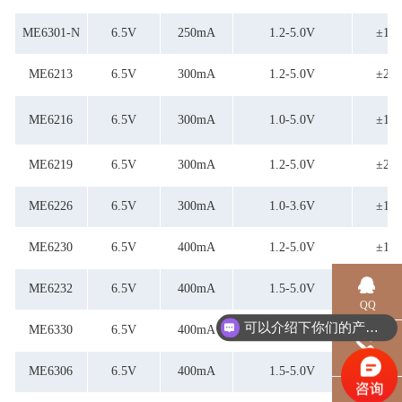
2-5.0V
3.0-5.0V
ME6301-N
6.5V
250mA
1.2-5.0V
±1%
5V
ADJ= 0.8V
ME6213
6.5V
300mA
1.2-5.0V
±2%
ADJ=1.25V
FB=0.8V
ME6216
6.5V
300mA
1.0-5.0V
±1%
ME6219
6.5V
300mA
1.2-5.0V
±2%
ME6226
6.5V
300mA
1.0-3.6V
±1%
ME6230
6.5V
400mA
1.2-5.0V
±1%
ME6232
6.5V
400mA
1.5-5.0V
±1%
QQ
可以介绍下你们的产品么？
ME6330
6.5V
400mA
1.5-5.0V
±2%
电话
ME6306
6.5V
400mA
1.5-5.0V
±1%