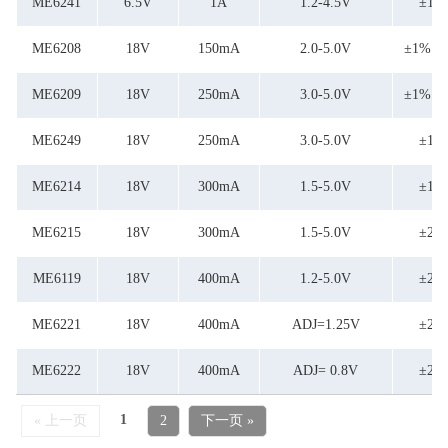
ME6241
6.5V
1A
1.2-4.5V
±1%
ME6208
18V
150mA
2.0-5.0V
±1% ±
ME6209
18V
250mA
3.0-5.0V
±1% ±
ME6249
18V
250mA
3.0-5.0V
±1%
ME6214
18V
300mA
1.5-5.0V
±1%
ME6215
18V
300mA
1.5-5.0V
±2%
ME6119
18V
400mA
1.2-5.0V
±2%
ME6221
18V
400mA
ADJ=1.25V
±2%
ME6222
18V
400mA
ADJ= 0.8V
±2%
1
« 上一页
2
下一页 »