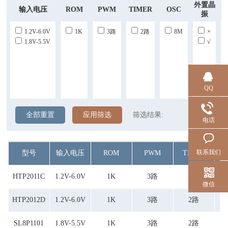
外置晶
输入电压
ROM
PWM
TIMER
OSC
振
1.2V-6.0V
1K
3路
2路
8M
×
1.8V-5.5V
√
QQ
全部重置
应用筛选
筛选结果:
电话
联系我们
型号
输入电压
ROM
PWM
TIMER
HTP2011C
1.2V-6.0V
1K
3路
2路
微信
HTP2012D
1.2V-6.0V
1K
3路
2路
SL8P1101
1.8V-5.5V
1K
3路
2路