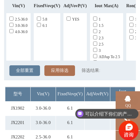
Vin(V)
FixedVovp(V)
AdjVovP(V)
Iout Max(A)
Ron(m
2.5-36.0
5.8
YES
1
13
3.0-36.0
6.1
1.5
13
4.0-36.0
2
20
2.3
35
2.5
3
ADJup To 2.5
ADJup To 3.0
全部重置
应用筛选
筛选结果:
Iout
型号
Vin(V)
FixedVovp(V)
AdjVovP(V)
Max(A)
QQ
JX1902
3.0-36.0
6.1
1
可以介绍下你们的产品么？
JX2201
3.0-36.0
6.1
1.5
电话
JX2202
2.5-36.0
6.1
2