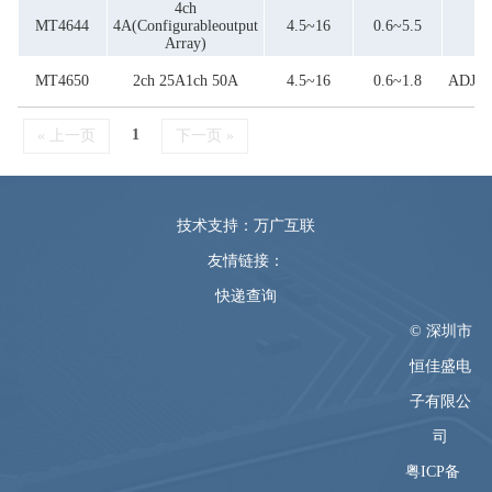
4ch
MT4644
4A(configurableoutput
4.5~16
0.6~5.5
Array)
MT4650
2ch 25A1ch 50A
4.5~16
0.6~1.8
ADJ(2
1
« 上一页
下一页 »
技术支持：万广互联
友情链接：
快递查询
© 深圳市
恒佳盛电
子有限公
司
粤ICP备