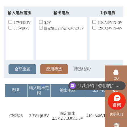
输入电压范围
输出电压
工作电流
2.7V到6.5V
5.0V
410uA@VIN=5V
5 . 5V到7V
固定输出2.5V,2.7,3.0V,3.3V
520uA@VIN=6V
全部重置
应用筛选
筛选结果:
QQ
可以介绍下你们的产品么？
输入电压范
型号
输出电压
工作电流
其
围
电话
·芯
输入
电源
固定输出
联系我们
CN2626
2.7V到6.5V
410uA@VIN=5V
·反
2.5V,2.7,3.0V,3.3V
保护
保护