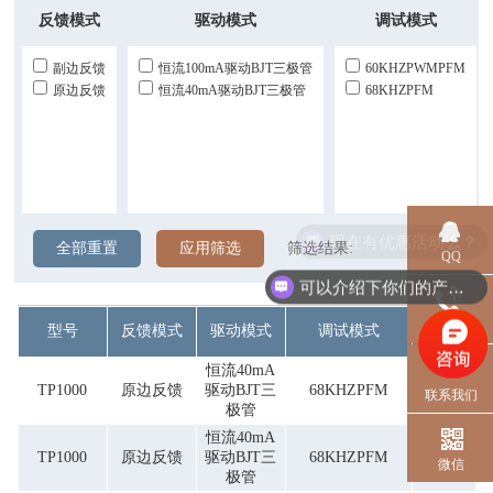
反馈模式
驱动模式
调试模式
副边反馈
恒流100mA驱动BJT三极管
60KHZPWMPFM
原边反馈
恒流40mA驱动BJT三极管
68KHZPFM
现在有优惠活动么？
全部重置
应用筛选
筛选结果:
QQ
可以介绍下你们的产品么？
电话
型号
反馈模式
驱动模式
调试模式
芯片印字
恒流40mA
TP1000
原边反馈
驱动BJT三
68KHZPFM
00Am
联系我们
极管
恒流40mA
TP1000
原边反馈
驱动BJT三
68KHZPFM
00Dm
微信
极管