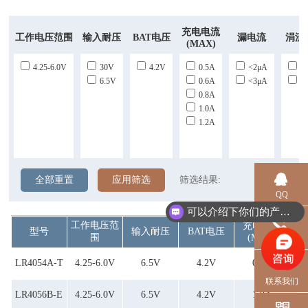
充电电流
工作电压范围
输入耐压
BAT电压
漏电流
涓流
(MAX)
4.25-6.0V
30V
4.2V
0.5A
<2μA
1
6.5V
0.6A
<3μA
2
0.8A
1.0A
1.2A
全部重置
应用筛选
筛选结果:
QQ
可以介绍下你们的产品么？
工作电压范
充电电流
型号
输入耐压
BAT电压
围
(MAX)
电话
LR4054A-T
4.25-6.0V
6.5V
4.2V
0.5A
联系我们
LR4056B-E
4.25-6.0V
6.5V
4.2V
1.0A