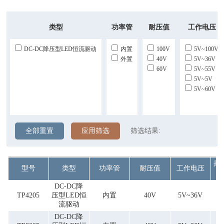
类型
功率管
耐压值
工作电压
DC-DC降压型LED恒流驱动
内置
100V
5V~100V
外置
40V
5V~36V
60V
5V~55V
5V~5V
5V~60V
全部重置
应用筛选
筛选结果:
最
型号
类型
功率管
耐压值
工作电压
DC-DC降
TP4205
压型LED恒
内置
40V
5V~36V
流驱动
DC-DC降