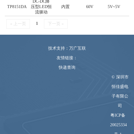
DC-DC降
TP8151DA
压型LED恒
内置
60V
5V~5V
流驱动
1
« 上一页
下一页 »
技术支持：万广互联
友情链接：
快递查询
© 深圳市
恒佳盛电
子有限公
司
粤ICP备
20025334