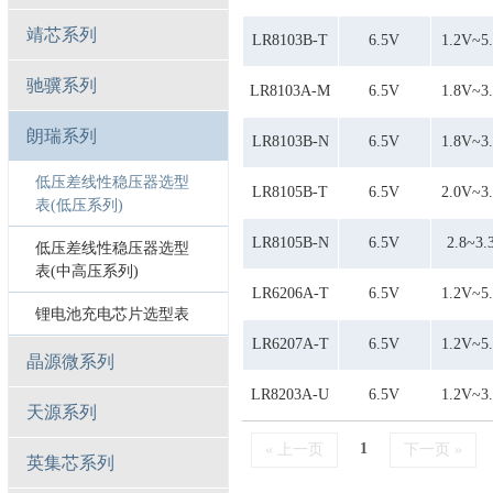
靖芯系列
LR8103B-T
6.5V
1.2V~5
驰骥系列
LR8103A-M
6.5V
1.8V~3
朗瑞系列
LR8103B-N
6.5V
1.8V~3
低压差线性稳压器选型
LR8105B-T
6.5V
2.0V~3
表(低压系列)
LR8105B-N
6.5V
2.8~3.
低压差线性稳压器选型
表(中高压系列)
LR6206A-T
6.5V
1.2V~5
锂电池充电芯片选型表
LR6207A-T
6.5V
1.2V~5
晶源微系列
LR8203A-U
6.5V
1.2V~3
天源系列
1
« 上一页
下一页 »
英集芯系列