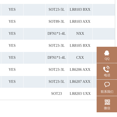
YES
SOT23-5L
LR8103 BXX
YES
SOT89-3L
LR8103 AXX
YES
DFN1*1-4L
NXX
YES
SOT23-3L
LR8105 BXX
YES
DFN1*1-4L
CXX
QQ
YES
SOT23-3L
LR6206 AXX
电话
YES
SOT23-5L
LR6207 AXX
联系我们
SOT23
LR8203 UXX
微信