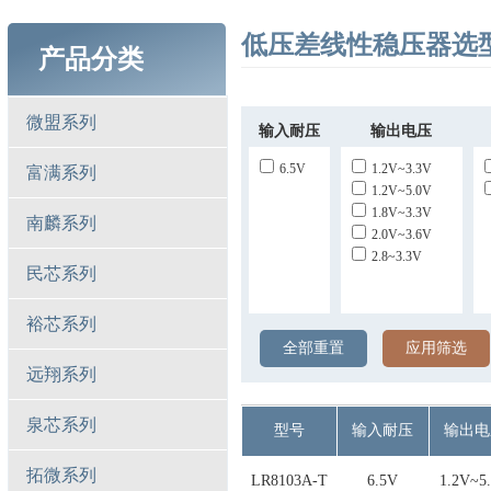
低压差线性稳压器选型
产品分类
微盟系列
输入耐压
输出电压
6.5V
1.2V~3.3V
富满系列
1.2V~5.0V
1.8V~3.3V
南麟系列
2.0V~3.6V
2.8~3.3V
民芯系列
裕芯系列
全部重置
应用筛选
远翔系列
泉芯系列
型号
输入耐压
输出电
拓微系列
LR8103A-T
6.5V
1.2V~5