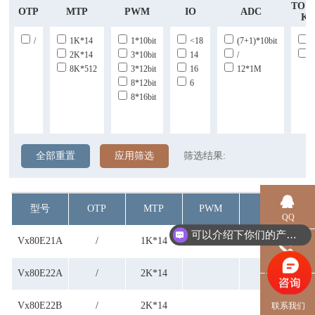
TOU
OTP
MTP
PWM
IO
ADC
Ke
/
1K*14
1*10bit
<18
(7+1)*10bit
2K*14
3*10bit
14
/
8K*512
3*12bit
16
12*1M
8*12bit
6
8*16bit
全部重置
应用筛选
筛选结果:
型号
OTP
MTP
PWM
IO
QQ
可以介绍下你们的产品么？
Vx80E21A
/
1K*14
6
电话
Vx80E22A
/
2K*14
16
Vx80E22B
/
2K*14
16
联系我们