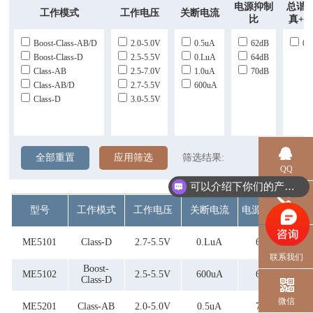
电源抑制
总谐
工作模式
工作电压
关断电流
比
真+
Boost-Class-AB/D
2.0-5.0V
0.5uA
62dB
0.
Boost-Class-D
2.5-5.5V
0.luA
64dB
Class-AB
2.5-7.0V
1.0uA
70dB
Class-AB/D
2.7-5.5V
600uA
Class-D
3.0-5.5V
全部重置
应用筛选
筛选结果:
QQ
可以介绍下你们的产品么？
总
型号
工作模式
工作电压
关断电流
电源抑制比
电话
ME5101
Class-D
2.7-5.5V
0.luA
62dB
联系我们
Boost-
ME5102
2.5-5.5V
600uA
62dB
Class-D
微信
ME5201
Class-AB
2.0-5.0V
0.5uA
70dB