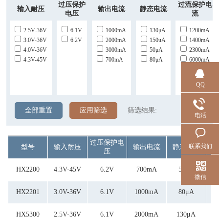
过压保护
过流保护电
输入耐压
输出电流
静态电流
电压
流
2.5V-36V
6.1V
1000mA
130μA
1200mA
3.0V-36V
6.2V
2000mA
150uA
1400mA
4.0V-36V
3000mA
50μA
2300mA
4.3V-45V
700mA
80μA
6000mA
QQ
全部重置
应用筛选
筛选结果:
电话
过压保护电
过
联系我们
型号
输入耐压
输出电流
静态电流
压
HX2200
4.3V-45V
6.2V
700mA
50μA
1
微信
HX2201
3.0V-36V
6.1V
1000mA
80μA
1
HX5300
2.5V-36V
6.1V
2000mA
130μA
2