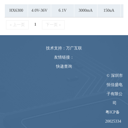
HX6300
4.0V-36V
6.1V
3000mA
150uA
6
1
« 上一页
下一页 »
技术支持：万广互联
友情链接：
快递查询
© 深圳市
恒佳盛电
子有限公
司
粤ICP备
20025334