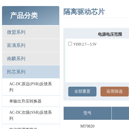
隔离驱动芯片
产品分类
微盟系列
电源电压范围
VDD:2.7—5.5V
富满系列
南麟系列
民芯系列
AC-DC原边(PSR)反馈系
列
全部重置
应用筛选
单输出升压转换器
AC-DC次级(SSR)反馈系
型号
列
MT9820