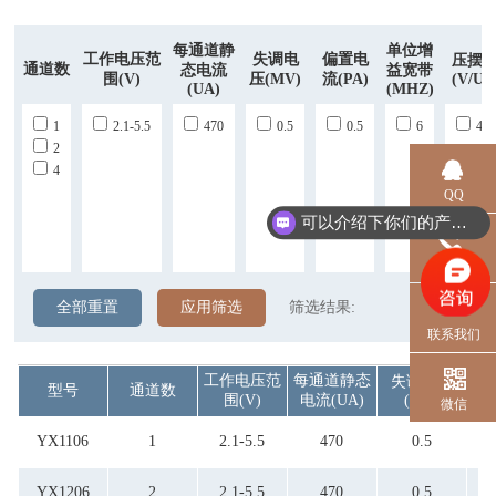
每通道静
单位增
工作电压范
失调电
偏置电
压摆
通道数
态电流
益宽带
围(V)
压(mV)
流(pA)
(V/US
(uA)
(MHZ)
1
2.1-5.5
470
0.5
0.5
6
4.5
2
4
QQ
可以介绍下你们的产品么？
电话
全部重置
应用筛选
筛选结果:
联系我们
工作电压范
每通道静态
失调电压
偏
型号
通道数
围(V)
电流(uA)
(mV)
微信
YX1106
1
2.1-5.5
470
0.5
YX1206
2
2.1-5.5
470
0.5