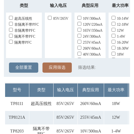
类型
输入电压
典型应用
最大功率
超高压线性
85V/265V
10V/300mA
10-14W
非隔离不带PFC
120V/220mA
12-18W
非隔离带PFC
165V/350mA
12W
隔离不带PFC
24V/300mA
1-4W
隔离带PFC
255V/45mA
16-20W
260V/60mA
18-30W
40V/300mA
18W
60V/240mA
19-34W
76V/220mA
20-36W
全部重置
应用筛选
筛选结果:
76V/300mA
22-26W
76V/350mA
24-48W
80V/200mA
50W
型号
类型
输入电压
典型应用
最大功率
80V/240mA
60W
80V/280mA
80V/300mA
TP8111
超高压线性
85V/265V
260V/60mA
18W
TP8121A
85V/265V
255V/45mA
12W
隔离不带
TP8203
85V/265V
10V/300mA
1-4W
PFC