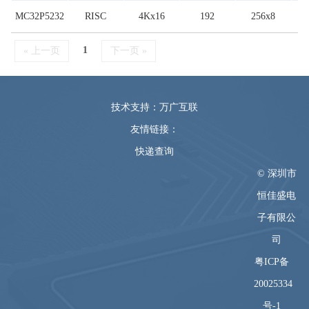
MC32P5232
RISC
4Kx16
192
256x8
1
1
« 上一页
下一页 »
技术支持：万广互联
友情链接：
快递查询
© 深圳市
恒佳盛电
子有限公
司
粤ICP备
20025334
号-1