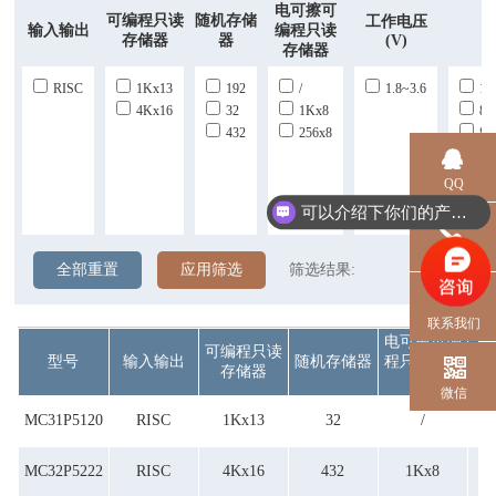
电可擦可
可编程只读
随机存储
工作电压
输入输出
编程只读
存储器
器
(V)
存储器
RISC
1Kx13
192
/
1.8~3.6
16
4Kx16
32
1Kx8
8.
432
256x8
8
QQ
可以介绍下你们的产品么？
电话
全部重置
应用筛选
筛选结果:
联系我们
电可擦可编
可编程只读
型号
输入输出
随机存储器
程只读存储
存储器
器
微信
MC31P5120
RISC
1Kx13
32
/
1
MC32P5222
RISC
4Kx16
432
1Kx8
1