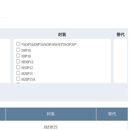
封装
替代
*SOP16/DIP16/SOP16W/ET5SOP20*
DIP16
DIP18
HDIP12
HSIP12
HZIP11
HZIP15A
HZIP15D
HZIP25
SIP14H
SOP8/ESOP8
TO-22029
封装
替代
TO-220B
TO-220Z9
HZIP25