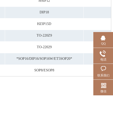
HSIP12
DIP18
HZIP15D
TO-220Z9
QQ
TO-22029
*SOP16/DIP16/SOP16W/ET5SOP20*
电话
SOP8/ESOP8
联系我们
微信