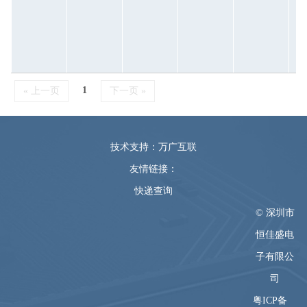
1
« 上一页
下一页 »
技术支持：万广互联
友情链接：
快递查询
© 深圳市
恒佳盛电
子有限公
司
粤ICP备