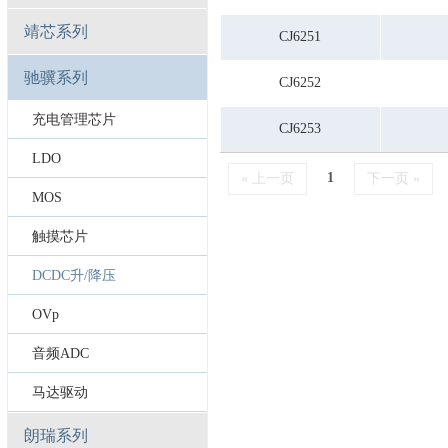
靖芯系列
CJ6251
驰骥系列
CJ6252
充电管理芯片
CJ6253
LDO
1
« 上一页
下一页 »
MOS
触摸芯片
DCDC升/降压
OVp
音频ADC
马达驱动
朗瑞系列