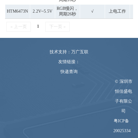
RGB慢闪，
HTM6473N
2.2V~5.5V
√
上电工作
周期26秒
1
« 上一页
下一页 »
技术支持：万广互联
友情链接：
快递查询
© 深圳市
恒佳盛电
子有限公
司
粤ICP备
20025334