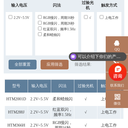
过验光
输入电压
闪法
触发方式
机
2.2V~5.5V
RGB慢闪，周期16秒
√
上电工作
RGB慢闪，周期26秒
红蓝双闪，频率1.5Hz
柔和蜡烛闪
QQ
可以介绍下你们的产品么？
全部重置
应用筛选
筛选结果:
电话
联系我们
型号
输入电压
闪法
过验光机
触发方式
HTM2001D
2.2V~5.5V
柔和蜡烛闪
√
上电工作
微信
红蓝双闪，
HTM288J
2.2V~5.5V
√
上电工作
频率1.5Hz
RGB慢闪，
HTM366H
2.2V~5.5V
√
上电工作
周期16秒