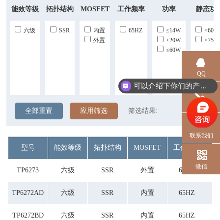
能效等级
拓扑结构
MOSFET
工作频率
功率
静态功
六级
SSR
内置
65HZ
≤14W
<60m
外置
≤20W
<75m
≤60W
QQ
可以介绍下你们的产品么？
电话
全部重置
应用筛选
筛选结果:
联系我们
型号
能效等级
拓扑结构
MOSFET
工作频率
微信
TP6273
六级
SSR
外置
65HZ
TP6272AD
六级
SSR
内置
65HZ
TP6272BD
六级
SSR
内置
65HZ